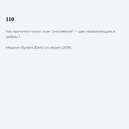
110
Как прочитать число: знак "умножение" — две пересекающиеся
цифры 1.
Медиум: Бумага 30х42 см, акрил (2019).