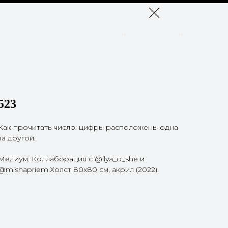
523
Как прочитать число: цифры расположены одна
за другой.
Медиум: Коллаборация с @ilya_o_she и
@mishapriem.Холст 80x80 см, акрил (2022).